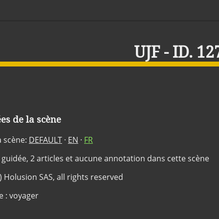
UJF - ID. 12
s de la scène
a scène:
DEFAULT
·
EN
·
FR
 guidée, 2 articles et aucune annotation dans cette scène
c) Holusion SAS, all rights reserved
e : voyager