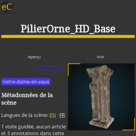
PilierOrne_HD_Base
Aperçu
Voir
Publique
notre-dame-en-vaux
Métadonnées de la
scène
Langues de la scène:
EN
·
FR
1 visite guidée, aucun article
et 3 annotations dans cette