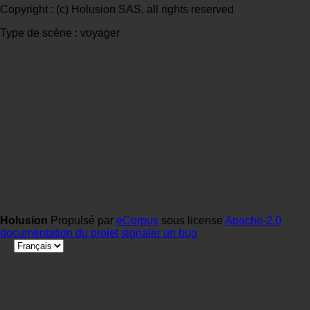
Copyright : (c) Holusion SAS, all rights reserved
Type de scène : voyager
Holusion
Propulsé par
eCorpus
sous license
Apache-2.0
documentation du projet
signaler un bug