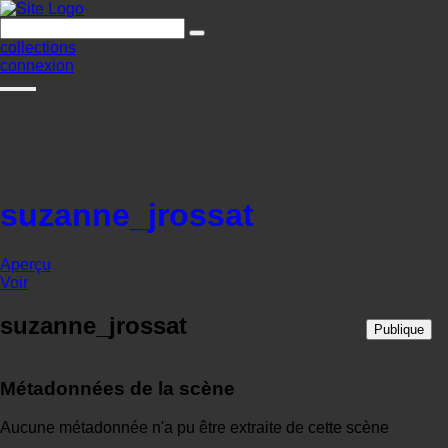
collections
connexion
suzanne_jrossat
Aperçu
Voir
suzanne_jrossat
Publique
Métadonnées de la scène
Aucune métadonnée n'a pu être extraite de cette scène