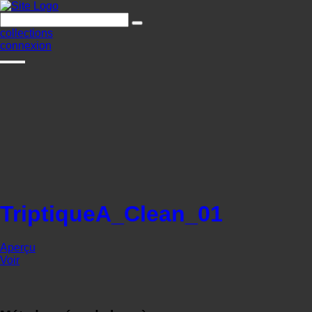
collections
connexion
TriptiqueA_Clean_01
Aperçu
Voir