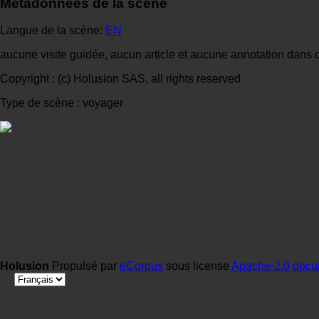
Métadonnées de la scène
Langue de la scène:
EN
aucune visite guidée, aucun article et aucune annotation dans 
Copyright : (c) Holusion SAS, all rights reserved
Type de scène : voyager
Holusion
Propulsé par
eCorpus
sous license
Apache-2.0
docu