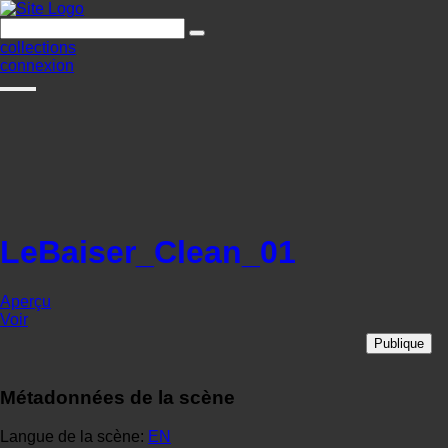
collections
connexion
LeBaiser_Clean_01
Aperçu
Voir
Publique
Métadonnées de la scène
Langue de la scène:
EN