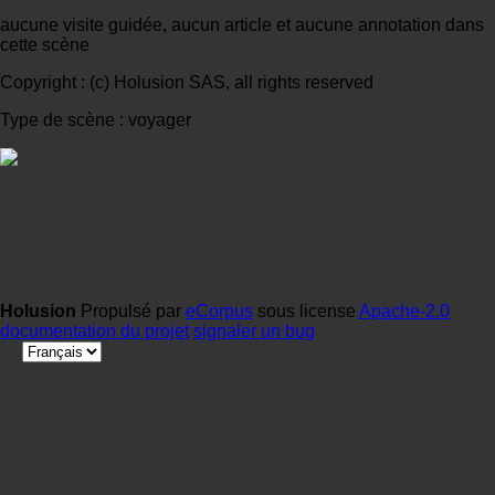
aucune visite guidée, aucun article et aucune annotation dans
cette scène
Copyright : (c) Holusion SAS, all rights reserved
Type de scène : voyager
Holusion
Propulsé par
eCorpus
sous license
Apache-2.0
documentation du projet
signaler un bug