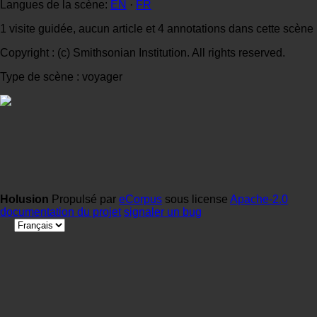
Langues de la scène:
EN
·
FR
1 visite guidée, aucun article et 4 annotations dans cette scène
Copyright : (c) Smithsonian Institution. All rights reserved.
Type de scène : voyager
Holusion
Propulsé par
eCorpus
sous license
Apache-2.0
documentation du projet
signaler un bug