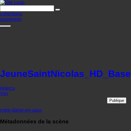
collections
connexion
JeuneSaintNicolas_HD_Base
Aperçu
Voir
Publique
notre-dame-en-vaux
Métadonnées de la scène