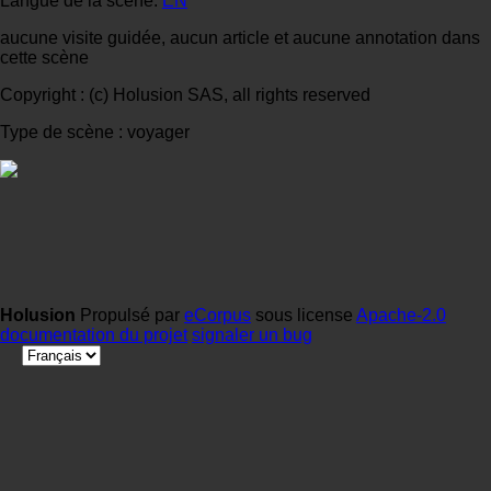
Langue de la scène:
EN
aucune visite guidée, aucun article et aucune annotation dans
cette scène
Copyright : (c) Holusion SAS, all rights reserved
Type de scène : voyager
Holusion
Propulsé par
eCorpus
sous license
Apache-2.0
documentation du projet
signaler un bug