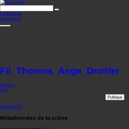
collections
connexion
Fil_Thorens_Ange_Droitier
Aperçu
Voir
Publique
filliere2025
Métadonnées de la scène