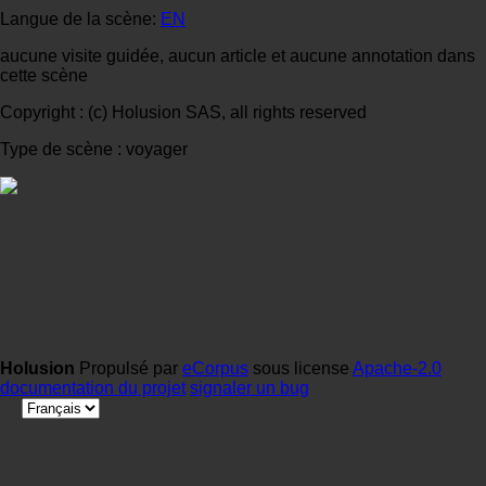
Langue de la scène:
EN
aucune visite guidée, aucun article et aucune annotation dans
cette scène
Copyright : (c) Holusion SAS, all rights reserved
Type de scène : voyager
Holusion
Propulsé par
eCorpus
sous license
Apache-2.0
documentation du projet
signaler un bug