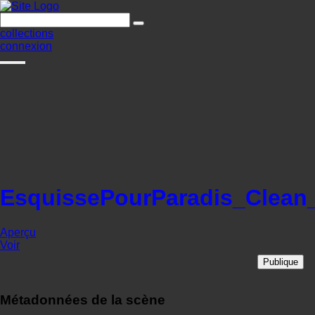
collections
connexion
EsquissePourParadis_Clean
Aperçu
Voir
Publique
Métadonnées de la scène